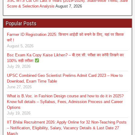
SSC MTS Cut Off Last 5 Years (2019–2024): State-Wise Trend, Safe
Score & Selection Analysis
August 7, 2026
Popular Posts
Farmer ID Registration 2025: किसान आईडी को बनाने के लिए, यहां पर क्लिक
करें !
August 5, 2026
Bsc Exam Ka Copy Kaise Likhen? – बी.एस.सी. परीक्षा का कॉपी लिखने का
100% सही तरीका
July 29, 2026
UPSC Combined Geo Scientist Prelims Admit Card 2023 – How to
Download, Exam Time Table
June 27, 2026
What is B.Voc. in Fashion Design course and how to do it in 2025?
Know full details – Syllabus, Fees, Admission Process and Career
Options
July 19, 2026
IIT Bhilai Recruitment 2026: Apply Online for 32 Non-Teaching Posts
– Notification, Eligibility, Salary, Vacancy Details & Last Date 27
March