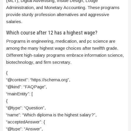
(MLT), Digital Advertising, Inside Design, Lodge
Administration, and Monetary Accounting. These programs
provide sturdy profession alternatives and aggressive
salaries.
Which course after 12 has a highest wage?
Programs in engineering, medication, and pc science are
among the many highest wage choices after twelfth grade.
Different high-salary programs embrace information science,
biotechnology, and firm secretary.
{
“@context”: “https://schema.org”,
“@kind”: “FAQPage”,
“mainEntity”: [
{
“@type”: “Question”,
“name”: “Which diploma is the highest salary?”,
“acceptedAnswer”: {
“@type”: “Answer”,