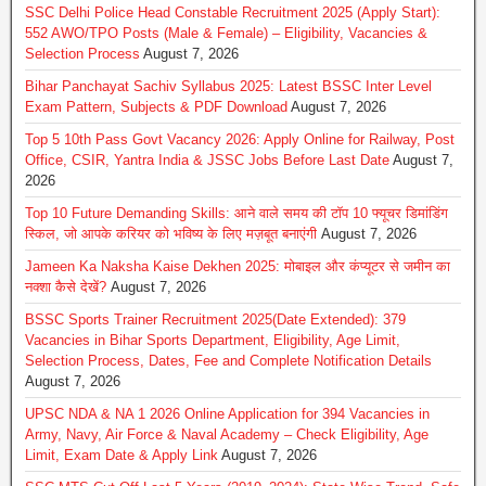
SSC Delhi Police Head Constable Recruitment 2025 (Apply Start):
552 AWO/TPO Posts (Male & Female) – Eligibility, Vacancies &
Selection Process
August 7, 2026
Bihar Panchayat Sachiv Syllabus 2025: Latest BSSC Inter Level
Exam Pattern, Subjects & PDF Download
August 7, 2026
Top 5 10th Pass Govt Vacancy 2026: Apply Online for Railway, Post
Office, CSIR, Yantra India & JSSC Jobs Before Last Date
August 7,
2026
Top 10 Future Demanding Skills: आने वाले समय की टॉप 10 फ्यूचर डिमांडिंग
स्किल, जो आपके करियर को भविष्य के लिए मज़बूत बनाएंगी
August 7, 2026
Jameen Ka Naksha Kaise Dekhen 2025: मोबाइल और कंप्यूटर से जमीन का
नक्शा कैसे देखें?
August 7, 2026
BSSC Sports Trainer Recruitment 2025(Date Extended): 379
Vacancies in Bihar Sports Department, Eligibility, Age Limit,
Selection Process, Dates, Fee and Complete Notification Details
August 7, 2026
UPSC NDA & NA 1 2026 Online Application for 394 Vacancies in
Army, Navy, Air Force & Naval Academy – Check Eligibility, Age
Limit, Exam Date & Apply Link
August 7, 2026