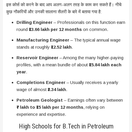
इस कोर्स को करने के बाद आप अलग-अलग तरह के काम कर सकते हैं। नीचे
कुछ नौकरियों और उनकी सालाना सैलरी के बारे में बताया गया है:
Drilling Engineer
– Professionals on this function earn
round
₹13.66 lakh per 12 months
on common.
Manufacturing Engineer
– The typical annual wage
stands at roughly
₹12.52 lakh
.
Reservoir Engineer
– Among the many higher-paying
profiles, with a mean bundle of about
₹15.84 lakh each
year
.
Completions Engineer
– Usually receives a yearly
wage of almost
₹3.34 lakh
.
Petroleum Geologist
– Earnings often vary between
₹7 lakh to ₹15 lakh per 12 months
, relying on
experience and expertise.
High Schools for B.Tech in Petroleum