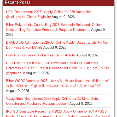
Recent Posts
UCIL Recruitment 2025 : Apply Online for 239 Vacancies
@ucil.gov.in, Check Eligibility
August 9, 2026
Bihar Polytechnic Counselling 2025 Schedule Released: Online
Choice filling Complete Process & Required Documents
August 9,
2026
BRABU UG Admission 2026-30: Online Apply, Dates, Eligibility, Merit
List, Fees & Full Details
August 9, 2026
How To Book Tatkal Ticket Fast Using Autofill
August 9, 2026
PPU Part 3 Result 2025 PDF Download Link (Out): Patliputra
University UG Part 3 Result Released for BA/B.Sc & B.Com Course
@ppup.ac.in
August 9, 2026
Bihar WCDC Vacancy 2025: बिहार महिला एंव बाल विकास निगम की विभिन्न पदों
पर बिना परीक्षा नई भर्ती हुई जारी, जाने आवेदन प्रक्रिया और सेलेक्शन प्रोसेस?
August 9, 2026
Vizag Steel Recruitment 2025 Apply Online for 31 Mine Mate,
Operator and Mechanic @vizagsteel.com
August 9, 2026
IRB GD Constable Recruitment 2026: Apply Online for 984 APSSB
Posts, Check Eligibility, Age Limit, PET, Salary, Selection Process &