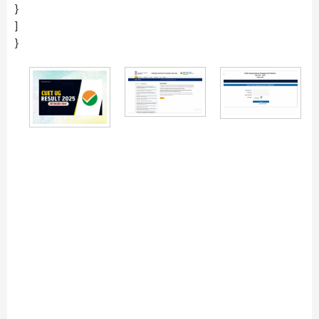
}
]
}