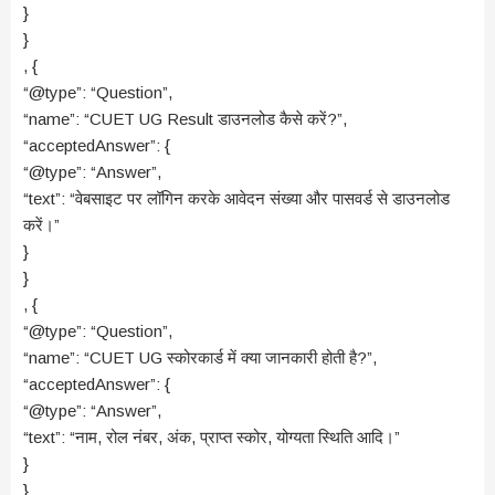
}
}
, {
“@type”: “Question”,
“name”: “CUET UG Result डाउनलोड कैसे करें?”,
“acceptedAnswer”: {
“@type”: “Answer”,
“text”: “वेबसाइट पर लॉगिन करके आवेदन संख्या और पासवर्ड से डाउनलोड
करें।”
}
}
, {
“@type”: “Question”,
“name”: “CUET UG स्कोरकार्ड में क्या जानकारी होती है?”,
“acceptedAnswer”: {
“@type”: “Answer”,
“text”: “नाम, रोल नंबर, अंक, प्राप्त स्कोर, योग्यता स्थिति आदि।”
}
}