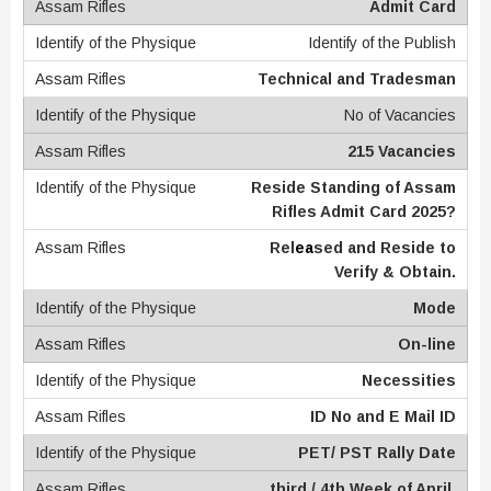
Admit Card
Identify of the Publish
Technical and Tradesman
No of Vacancies
215 Vacancies
Reside Standing of Assam
Rifles Admit Card 2025?
Rel
ea
sed and Reside to
Verify & Obtain.
Mode
On-line
Necessities
ID No and E Mail ID
PET/ PST Rally Date
third / 4th Week of April,