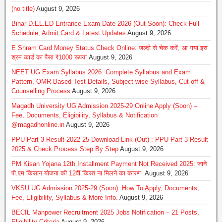
(no title)
August 9, 2026
Bihar D.EL.ED Entrance Exam Date 2026 (Out Soon): Check Full
Schedule, Admit Card & Latest Updates
August 9, 2026
E Shram Card Money Status Check Online: जल्दी से चेक करें, आ गया इस
श्रम कार्ड का पैसा ₹1000 रूपया
August 9, 2026
NEET UG Exam Syllabus 2026: Complete Syllabus and Exam
Pattern, OMR Based Test Details, Subject-wise Syllabus, Cut-off &
Counselling Process
August 9, 2026
Magadh University UG Admission 2025-29 Online Apply (Soon) –
Fee, Documents, Eligibility, Syllabus & Notification
@magadhonline.in
August 9, 2026
PPU Part 3 Result 2022-25 Download Link (Out) : PPU Part 3 Result
2025 & Check Process Step By Step
August 9, 2026
PM Kisan Yojana 12th Installment Payment Not Received 2025: जाने
पी.एम किसान योजना की 12वीं किस्त ना मिलने का कारण
August 9, 2026
VKSU UG Admission 2025-29 (Soon): How To Apply, Documents,
Fee, Eligibility, Syllabus & More Info.
August 9, 2026
BECIL Manpower Recruitment 2025 Jobs Notification – 21 Posts,
Eligibility Criteria
August 9, 2026