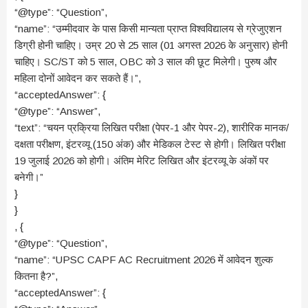
“@type”: “Question”,
“name”: “उम्मीदवार के पास किसी मान्यता प्राप्त विश्वविद्यालय से ग्रेजुएशन
डिग्री होनी चाहिए। उम्र 20 से 25 साल (01 अगस्त 2026 के अनुसार) होनी
चाहिए। SC/ST को 5 साल, OBC को 3 साल की छूट मिलेगी। पुरुष और
महिला दोनों आवेदन कर सकते हैं।”,
“acceptedAnswer”: {
“@type”: “Answer”,
“text”: “चयन प्रक्रिया लिखित परीक्षा (पेपर-1 और पेपर-2), शारीरिक मानक/
दक्षता परीक्षण, इंटरव्यू (150 अंक) और मेडिकल टेस्ट से होगी। लिखित परीक्षा
19 जुलाई 2026 को होगी। अंतिम मेरिट लिखित और इंटरव्यू के अंकों पर
बनेगी।”
}
}
, {
“@type”: “Question”,
“name”: “UPSC CAPF AC Recruitment 2026 में आवेदन शुल्क
कितना है?”,
“acceptedAnswer”: {