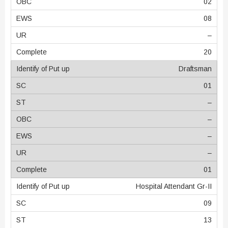
02
08
–
20
Draftsman
01
–
–
–
–
01
Hospital Attendant Gr-II
09
13