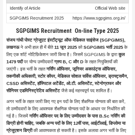
Official Web site
https://www.sgpgims.org.in/
SGPGIMS Recruitment On-line Type 2025
संजय गांधी पोस्ट ग्रेजुएट इंस्टीट्यूट ऑफ मेडिकल साइंसेज (SGPGIMS),
लखनऊ
ने अभी हाल ही में बीते
11 जून 2025
को
SGPGIMS भर्ती 2025
के
लिए एक शॉर्ट नोटिफ़िकेशन जारी किया है। जिसमें SGPGIMS के द्वारा
कुल
1479 पदों
पर योग्य उम्मीदवारों
ग्रुप B, C और D
के तहत नियुक्तियाँ की
जाएंगी। इस भर्ती के तहत
नर्सिंग ऑफिसर, जूनियर अकाउंट्स ऑफिसर,
तकनीकी अधिकारी, स्टोर कीपर, मेडिकल सोशल सर्विस ऑफिसर, ड्राफ्ट्समैन,
CSSD असिस्टेंट, हॉस्पिटल अटेंडेंट, ओ.टी. असिस्टेंट, स्टेनोग्राफर और
सीनियर एडमिनिस्ट्रेटिव असिस्टेंट
जैसे कई महत्त्वपूर्ण पद शामिल हैं।
अगर भर्ती के तहत जारी किए गए इन पदों के लिए शैक्षणिक योग्यता की बात करें,
तो उम्मीदवारों के लिए आवश्यक शैक्षणिक योग्यता पदों के आधार पर निर्धारित की
गई है। जिसमें
नर्सिंग ऑफिसर पद के लिए उम्मीदवार के पास B.Sc नर्सिंग की
डिग्री होनी चाहिए, जबकि अन्य पदों के लिए 12वीं पास, आईटीआई, डिप्लोमा या
ग्रेजुएशन डिग्री
की आवश्यकता हो सकती है। इसके अलावा अगर भर्ती के लिए