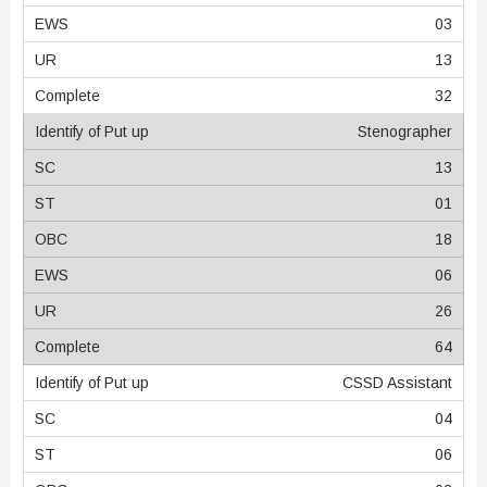
03
13
32
Stenographer
13
01
18
06
26
64
CSSD Assistant
04
06