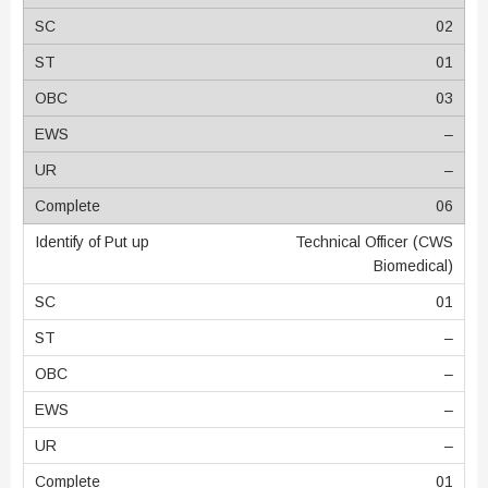
02
01
03
–
–
06
Technical Officer (CWS
Biomedical)
01
–
–
–
–
01