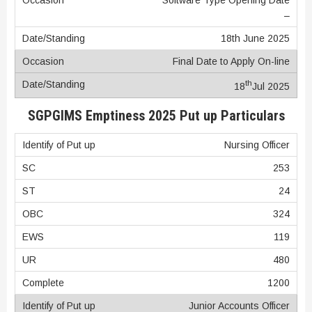
Software Type Opening Date
–
18th June 2025
Final Date to Apply On-line
th
18
Jul 2025
SGPGIMS Emptiness 2025 Put up Particulars
Nursing Officer
253
24
324
119
480
1200
Junior Accounts Officer