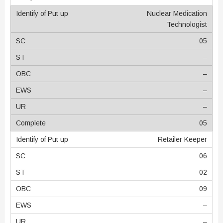
Nuclear Medication
Technologist
05
–
–
–
–
05
Retailer Keeper
06
02
09
–
–