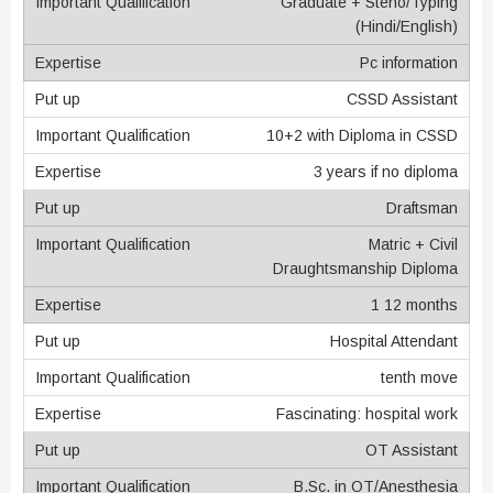
Graduate + Steno/Typing
(Hindi/English)
Pc information
CSSD Assistant
10+2 with Diploma in CSSD
3 years if no diploma
Draftsman
Matric + Civil
Draughtsmanship Diploma
1 12 months
Hospital Attendant
tenth move
Fascinating: hospital work
OT Assistant
B.Sc. in OT/Anesthesia