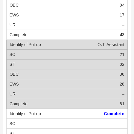
04
17
–
43
O.T. Assistant
21
02
30
28
–
81
Complete