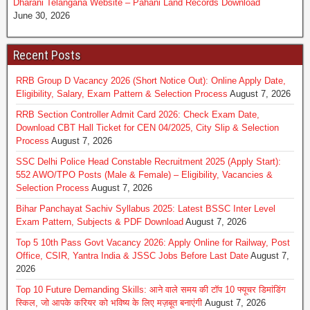
Dharani Telangana Website – Pahani Land Records Download
June 30, 2026
Recent Posts
RRB Group D Vacancy 2026 (Short Notice Out): Online Apply Date,
Eligibility, Salary, Exam Pattern & Selection Process
August 7, 2026
RRB Section Controller Admit Card 2026: Check Exam Date,
Download CBT Hall Ticket for CEN 04/2025, City Slip & Selection
Process
August 7, 2026
SSC Delhi Police Head Constable Recruitment 2025 (Apply Start):
552 AWO/TPO Posts (Male & Female) – Eligibility, Vacancies &
Selection Process
August 7, 2026
Bihar Panchayat Sachiv Syllabus 2025: Latest BSSC Inter Level
Exam Pattern, Subjects & PDF Download
August 7, 2026
Top 5 10th Pass Govt Vacancy 2026: Apply Online for Railway, Post
Office, CSIR, Yantra India & JSSC Jobs Before Last Date
August 7,
2026
Top 10 Future Demanding Skills: आने वाले समय की टॉप 10 फ्यूचर डिमांडिंग
स्किल, जो आपके करियर को भविष्य के लिए मज़बूत बनाएंगी
August 7, 2026