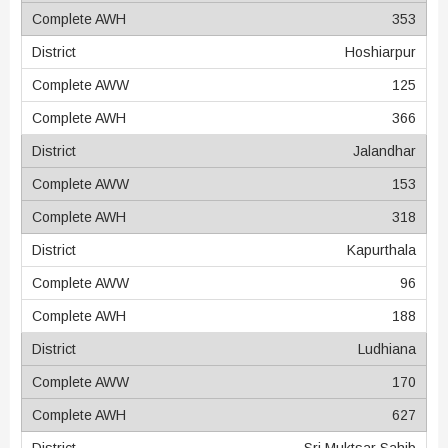
353
Hoshiarpur
125
366
Jalandhar
153
318
Kapurthala
96
188
Ludhiana
170
627
Sri Muktsar Sahib