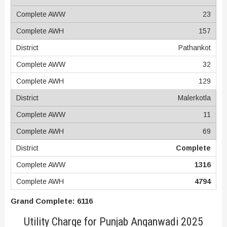
23
157
Pathankot
32
129
Malerkotla
11
69
Complete
1316
4794
Grand Complete: 6116
Utility Charge for Punjab Anganwadi 2025