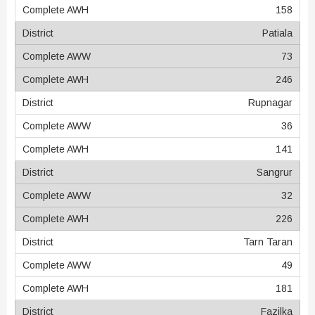
158
Patiala
73
246
Rupnagar
36
141
Sangrur
32
226
Tarn Taran
49
181
Fazilka