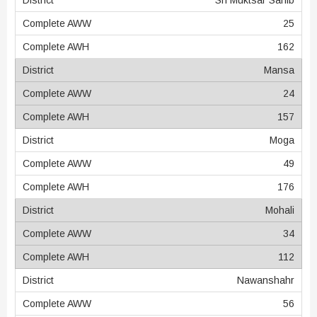
25
162
Mansa
24
157
Moga
49
176
Mohali
34
112
Nawanshahr
56