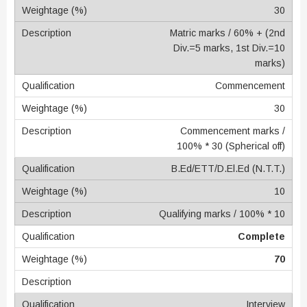
30
Matric marks / 60% + (2nd
Div.=5 marks, 1st Div.=10
marks)
Commencement
30
Commencement marks /
100% * 30 (Spherical off)
B.Ed/ETT/D.El.Ed (N.T.T.)
10
Qualifying marks / 100% * 10
Complete
70
Interview