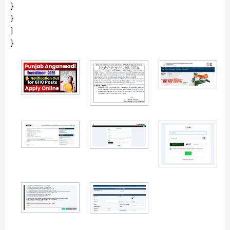
}
}
]
}