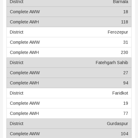
Barnala
18
118
Ferozepur
31
230
Fatehgarh Sahib
27
94
Faridkot
19
77
Gurdaspur
104