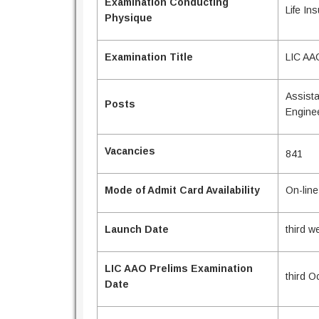
Examination Conducting
Life In
Physique
Examination Title
LIC AA
Assista
Posts
Engine
Vacancies
841
Mode of Admit Card Availability
On-line
Launch Date
third 
LIC AAO Prelims Examination
third O
Date