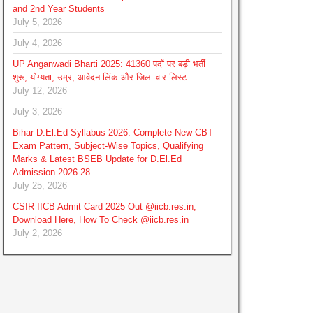
and 2nd Year Students
July 5, 2026
July 4, 2026
UP Anganwadi Bharti 2025: 41360 पदों पर बड़ी भर्ती
शुरू, योग्यता, उम्र, आवेदन लिंक और जिला-वार लिस्ट
July 12, 2026
July 3, 2026
Bihar D.El.Ed Syllabus 2026: Complete New CBT
Exam Pattern, Subject-Wise Topics, Qualifying
Marks & Latest BSEB Update for D.El.Ed
Admission 2026-28
July 25, 2026
CSIR IICB Admit Card 2025 Out @iicb.res.in,
Download Here, How To Check @iicb.res.in
July 2, 2026