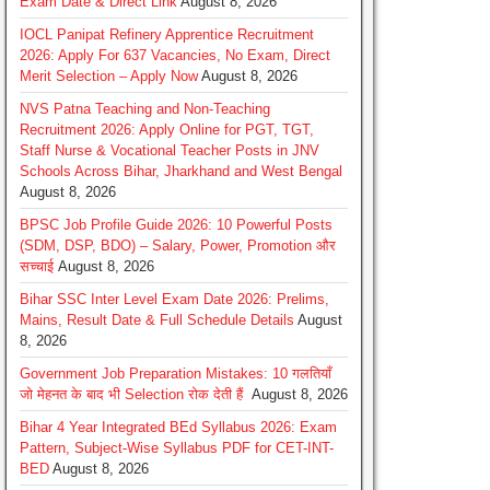
Exam Date & Direct Link
August 8, 2026
IOCL Panipat Refinery Apprentice Recruitment
2026: Apply For 637 Vacancies, No Exam, Direct
Merit Selection – Apply Now
August 8, 2026
NVS Patna Teaching and Non-Teaching
Recruitment 2026: Apply Online for PGT, TGT,
Staff Nurse & Vocational Teacher Posts in JNV
Schools Across Bihar, Jharkhand and West Bengal
August 8, 2026
BPSC Job Profile Guide 2026: 10 Powerful Posts
(SDM, DSP, BDO) – Salary, Power, Promotion और
सच्चाई
August 8, 2026
Bihar SSC Inter Level Exam Date 2026: Prelims,
Mains, Result Date & Full Schedule Details
August
8, 2026
Government Job Preparation Mistakes: 10 गलतियाँ
जो मेहनत के बाद भी Selection रोक देती हैं
August 8, 2026
Bihar 4 Year Integrated BEd Syllabus 2026: Exam
Pattern, Subject-Wise Syllabus PDF for CET-INT-
BED
August 8, 2026