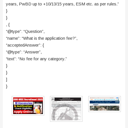
years, PwBD up to +10/13/15 years, ESM etc. as per rules.”
}
}
, {
“@type”: “Question”,
“name”: “What is the application fee?”,
“acceptedAnswer”: {
“@type”: “Answer”,
“text”: “No fee for any category.”
}
}
]
}