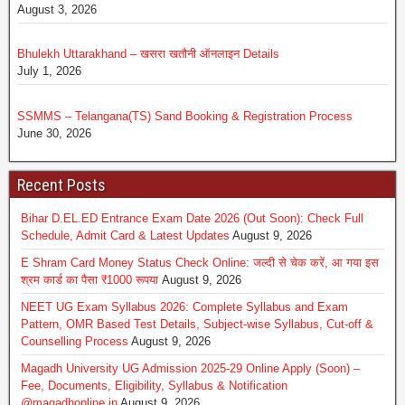
August 3, 2026
Bhulekh Uttarakhand – खसरा खतौनी ऑनलाइन Details
July 1, 2026
SSMMS – Telangana(TS) Sand Booking & Registration Process
June 30, 2026
Recent Posts
Bihar D.EL.ED Entrance Exam Date 2026 (Out Soon): Check Full
Schedule, Admit Card & Latest Updates
August 9, 2026
E Shram Card Money Status Check Online: जल्दी से चेक करें, आ गया इस
श्रम कार्ड का पैसा ₹1000 रूपया
August 9, 2026
NEET UG Exam Syllabus 2026: Complete Syllabus and Exam
Pattern, OMR Based Test Details, Subject-wise Syllabus, Cut-off &
Counselling Process
August 9, 2026
Magadh University UG Admission 2025-29 Online Apply (Soon) –
Fee, Documents, Eligibility, Syllabus & Notification
@magadhonline.in
August 9, 2026