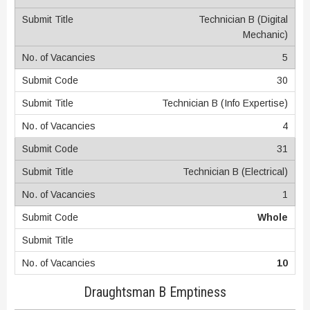
Technician B (Digital
Mechanic)
5
30
Technician B (Info Expertise)
4
31
Technician B (Electrical)
1
Whole
10
Draughtsman B Emptiness