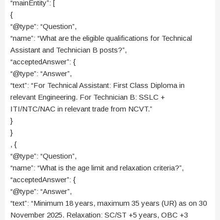
“mainEntity”: [
{
“@type”: “Question”,
“name”: “What are the eligible qualifications for Technical
Assistant and Technician B posts?”,
“acceptedAnswer”: {
“@type”: “Answer”,
“text”: “For Technical Assistant: First Class Diploma in
relevant Engineering. For Technician B: SSLC +
ITI/NTC/NAC in relevant trade from NCVT.”
}
}
, {
“@type”: “Question”,
“name”: “What is the age limit and relaxation criteria?”,
“acceptedAnswer”: {
“@type”: “Answer”,
“text”: “Minimum 18 years, maximum 35 years (UR) as on 30
November 2025. Relaxation: SC/ST +5 years, OBC +3