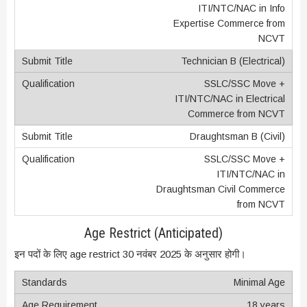
ITI/NTC/NAC in Info
Expertise Commerce from
NCVT
Technician B (Electrical)
SSLC/SSC Move +
ITI/NTC/NAC in Electrical
Commerce from NCVT
Draughtsman B (Civil)
SSLC/SSC Move +
ITI/NTC/NAC in
Draughtsman Civil Commerce
from NCVT
Age Restrict (Anticipated)
इन पदों के लिए age restrict 30 नवंबर 2025 के अनुसार होगी।
Minimal Age
18 years