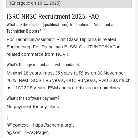
ISRO NRSC Recruitment 2025: FAQ
What are the eligible {qualifications} for Technical Assistant and
Technician B posts?
For Technical Assistant: First Class Diploma in related
Engineering. For Technician B: SSLC + ITI/NTC/NAC in
related commerce from NCVT.
What’s the age restrict and rest standards?
Minimal 18 years, most 35 years (UR) as on 30 November
2025. Rest: SC/ST +5 years, OBC +3 years, PwBD as much
as +10/13/15 years, ESM and so forth. as per guidelines.
What’s the software payment?
No payment for any class.
{
“@context”: “https://schema.org”,
“@sort”: “FAQPage”,