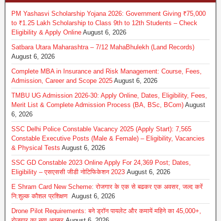
PM Yashasvi Scholarship Yojana 2026: Government Giving ₹75,000
to ₹1.25 Lakh Scholarship to Class 9th to 12th Students – Check
Eligibility & Apply Online
August 6, 2026
Satbara Utara Maharashtra – 7/12 MahaBhulekh (Land Records)
August 6, 2026
Complete MBA in Insurance and Risk Management: Course, Fees,
Admission, Career and Scope 2025
August 6, 2026
TMBU UG Admission 2026-30: Apply Online, Dates, Eligibility, Fees,
Merit List & Complete Admission Process (BA, BSc, BCom)
August
6, 2026
SSC Delhi Police Constable Vacancy 2025 (Apply Start): 7,565
Constable Executive Posts (Male & Female) – Eligibility, Vacancies
& Physical Tests
August 6, 2026
SSC GD Constable 2023 Online Apply For 24,369 Post; Dates,
Eligibility – एसएससी जीडी नोटिफिकेशन 2023
August 6, 2026
E Shram Card New Scheme: रोजगार के एक से बढकर एक अवसर, जल्द करें
नि:शुल्क कौशल प्रशिक्षण
August 6, 2026
Drone Pilot Requirements: बने ड्रॉन पायलेट और कमायें महिने का 45,000+,
रोजगार का नया अवसर
August 6, 2026