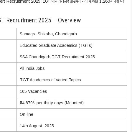
Recruitment 2025: 10वीं पास के लिए इंडियन नेवी मे आई 1,260+ पदों पर
T Recruitment 2025 – Overview
Samagra Shiksha, Chandigarh
Educated Graduate Academics (TGTs)
SSA Chandigarh TGT Recruitment 2025
All India Jobs
TGT Academics of Varied Topics
105 Vacancies
₹54,870/- per thirty days (Mounted)
On-line
14th August, 2025