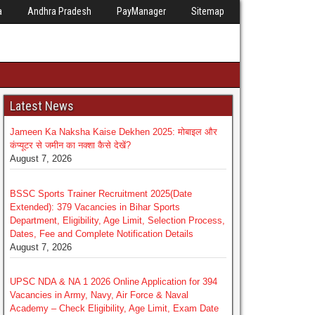
a
Andhra Pradesh
PayManager
Sitemap
Latest News
Jameen Ka Naksha Kaise Dekhen 2025: मोबाइल और
कंप्यूटर से जमीन का नक्शा कैसे देखें?
August 7, 2026
BSSC Sports Trainer Recruitment 2025(Date
Extended): 379 Vacancies in Bihar Sports
Department, Eligibility, Age Limit, Selection Process,
Dates, Fee and Complete Notification Details
August 7, 2026
UPSC NDA & NA 1 2026 Online Application for 394
Vacancies in Army, Navy, Air Force & Naval
Academy – Check Eligibility, Age Limit, Exam Date