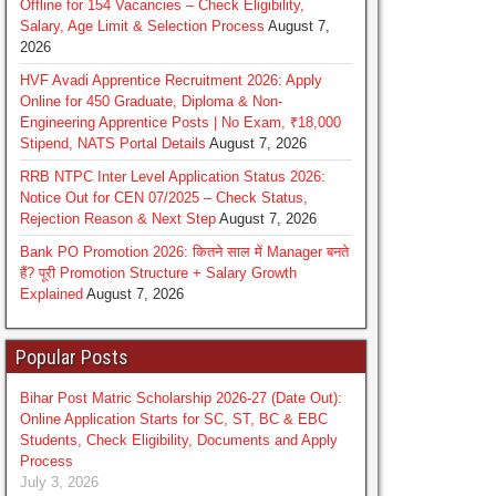
Offline for 154 Vacancies – Check Eligibility,
Salary, Age Limit & Selection Process
August 7,
2026
HVF Avadi Apprentice Recruitment 2026: Apply
Online for 450 Graduate, Diploma & Non-
Engineering Apprentice Posts | No Exam, ₹18,000
Stipend, NATS Portal Details
August 7, 2026
RRB NTPC Inter Level Application Status 2026:
Notice Out for CEN 07/2025 – Check Status,
Rejection Reason & Next Step
August 7, 2026
Bank PO Promotion 2026: कितने साल में Manager बनते
हैं? पूरी Promotion Structure + Salary Growth
Explained
August 7, 2026
Popular Posts
Bihar Post Matric Scholarship 2026-27 (Date Out):
Online Application Starts for SC, ST, BC & EBC
Students, Check Eligibility, Documents and Apply
Process
July 3, 2026