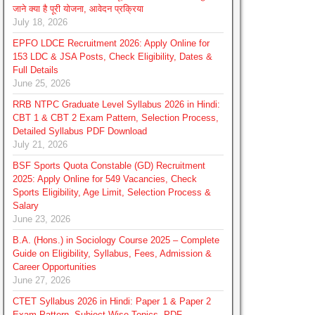
जाने क्या है पूरी योजना, आवेदन प्रक्रिया
July 18, 2026
EPFO LDCE Recruitment 2026: Apply Online for
153 LDC & JSA Posts, Check Eligibility, Dates &
Full Details
June 25, 2026
RRB NTPC Graduate Level Syllabus 2026 in Hindi:
CBT 1 & CBT 2 Exam Pattern, Selection Process,
Detailed Syllabus PDF Download
July 21, 2026
BSF Sports Quota Constable (GD) Recruitment
2025: Apply Online for 549 Vacancies, Check
Sports Eligibility, Age Limit, Selection Process &
Salary
June 23, 2026
B.A. (Hons.) in Sociology Course 2025 – Complete
Guide on Eligibility, Syllabus, Fees, Admission &
Career Opportunities
June 27, 2026
CTET Syllabus 2026 in Hindi: Paper 1 & Paper 2
Exam Pattern, Subject Wise Topics, PDF