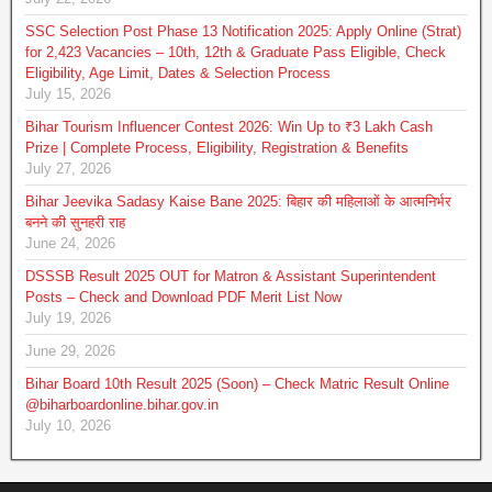
SSC Selection Post Phase 13 Notification 2025: Apply Online (Strat)
for 2,423 Vacancies – 10th, 12th & Graduate Pass Eligible, Check
Eligibility, Age Limit, Dates & Selection Process
July 15, 2026
Bihar Tourism Influencer Contest 2026: Win Up to ₹3 Lakh Cash
Prize | Complete Process, Eligibility, Registration & Benefits
July 27, 2026
Bihar Jeevika Sadasy Kaise Bane 2025: बिहार की महिलाओं के आत्मनिर्भर
बनने की सुनहरी राह
June 24, 2026
DSSSB Result 2025 OUT for Matron & Assistant Superintendent
Posts – Check and Download PDF Merit List Now
July 19, 2026
June 29, 2026
Bihar Board 10th Result 2025 (Soon) – Check Matric Result Online
@biharboardonline.bihar.gov.in
July 10, 2026