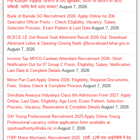
PM Kusum Yojana: किसानों के लिए खुशखबरी, सोलर पंप खरीदने पर 90%
सब्सिडी, जानिए कैसे उठाएं फायदा?
August 7, 2026
Bank of Baroda SO Recruitment 2026: Apply Online for 206
Specialist Officer Posts – Check Eligibility, Vacancy, Salary,
Selection Process, Exam Pattern & Last Date
August 7, 2026
BCECE LE 2nd Round Seat Allotment Result 2026 Out: Download
Allotment Letter & Opening Closing Rank @bceceboard.bihar.gov.in
August 7, 2026
Income Tax MPCG Canteen Attendant Recruitment 2026: Short
Notification Out for 07 Group C Posts, Eligibility, Salary, Notification,
Last Date & Complete Details
August 7, 2026
Minor Pan Card Apply Online 2026: Eligibility, Required Documents,
Fees, Status Check & Complete Process
August 7, 2026
Simultala Awasiya Vidyalaya Class 6th Admission Form 2027: Apply
Online, Last Date, Eligibility, Age Limit, Exam Pattern, Selection
Process, Vacancy, Reservation & Complete Details
August 7, 2026
SAI Young Professional Recruitment 2025 Apply Online Young
Professional vacancy online application form available at
sportsauthorityofindia.nic.in
August 7, 2026
ITBP Motor Mechanic Recruitment 2025: 10वीं, 12वीं पास आईटीबीपी में हेड