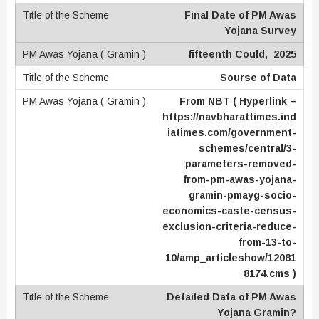
Final Date of PM Awas
Yojana Survey
fifteenth Could, 2025
Sourse of Data
From NBT ( Hyperlink –
https://navbharattimes.ind
iatimes.com/government-
schemes/central/3-
parameters-removed-
from-pm-awas-yojana-
gramin-pmayg-socio-
economics-caste-census-
exclusion-criteria-reduce-
from-13-to-
10/amp_articleshow/12081
8174.cms )
Detailed Data of PM Awas
Yojana Gramin?