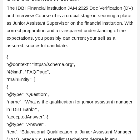
The IDBI Financial institution JAM 2025 Doc Verification (DV)
and Interview Course of is a crucial stage in securing a place
as Junior Assistant Supervisor on the financial institution. With
correct preparation and a transparent understanding of the
expectations, you possibly can current your self as a
assured, succesful candidate.
{
“@context”: “https://schema.org”,
“@kind”: “FAQPage”,
“mainEntity”: [
{
“@type”: “Question”,
“name”: “What is the qualification for junior assistant manager
in IDBI Bank?”,
“acceptedAnswer”: {
“@type”: “Answer”,
“text”: “Educational Qualification: a. Junior Assistant Manager
(JAM), Grade ‘O’- Generalist Bachelor’s degree in any