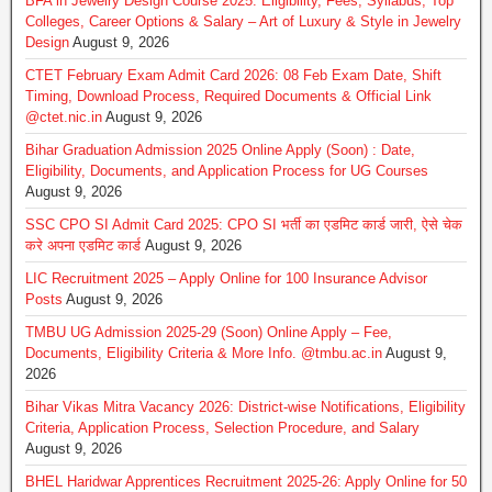
BFA in Jewelry Design Course 2025: Eligibility, Fees, Syllabus, Top
Colleges, Career Options & Salary – Art of Luxury & Style in Jewelry
Design
August 9, 2026
CTET February Exam Admit Card 2026: 08 Feb Exam Date, Shift
Timing, Download Process, Required Documents & Official Link
@ctet.nic.in
August 9, 2026
Bihar Graduation Admission 2025 Online Apply (Soon) : Date,
Eligibility, Documents, and Application Process for UG Courses
August 9, 2026
SSC CPO SI Admit Card 2025: CPO SI भर्ती का एडमिट कार्ड जारी, ऐसे चेक
करे अपना एडमिट कार्ड
August 9, 2026
LIC Recruitment 2025 – Apply Online for 100 Insurance Advisor
Posts
August 9, 2026
TMBU UG Admission 2025-29 (Soon) Online Apply – Fee,
Documents, Eligibility Criteria & More Info. @tmbu.ac.in
August 9,
2026
Bihar Vikas Mitra Vacancy 2026: District-wise Notifications, Eligibility
Criteria, Application Process, Selection Procedure, and Salary
August 9, 2026
BHEL Haridwar Apprentices Recruitment 2025-26: Apply Online for 50