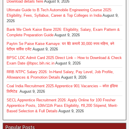
Download details here
August 9, 2026
Ultimate Guide to B.Tech Automobile Engineering Course 2025:
Eligibility, Fees, Syllabus, Career & Top Colleges in India
August 9,
2026
Bank Me Clerk Kaise Bane 2026: Eligibility, Salary, Exam Pattern &
Complete Preparation Guide
August 9, 2026
Paytm Se Paise Kaise Kamaye: घर बैठे कमायें 30,000 रुपय महिना, बने
पेटीएम सर्विस एजेंट
August 9, 2026
BPSC LDC Admit Card 2025 Direct Link – How to Download & Check
Exam Date @bpsc.bih.nic.in
August 9, 2026
RRB NTPC Salary 2026: In-Hand Salary, Pay Level, Job Profile,
Allowances & Promotion Details
August 9, 2026
Coal India Recruitment 2025 Apprentice 901 Vacancies – कोल इंडिया
लिमिटेड
August 9, 2026
SECL Apprentice Recruitment 2026: Apply Online for 100 Fresher
Apprentice Posts, 10th/11th Pass Eligibility, ₹8,200 Stipend, Merit-
Based Selection & Full Details
August 9, 2026
Popular Posts