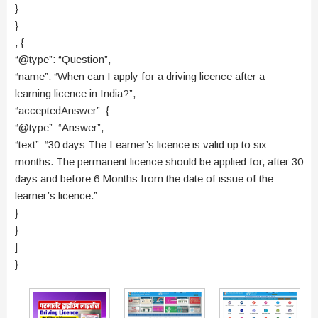
}
}
, {
“@type”: “Question”,
“name”: “When can I apply for a driving licence after a
learning licence in India?”,
“acceptedAnswer”: {
“@type”: “Answer”,
“text”: “30 days The Learner’s licence is valid up to six
months. The permanent licence should be applied for, after 30
days and before 6 Months from the date of issue of the
learner’s licence.”
}
}
]
}