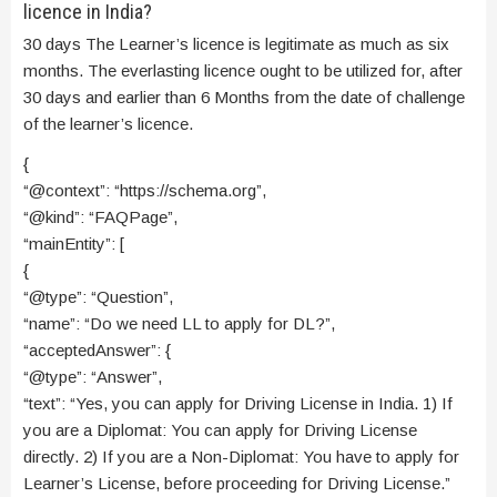
licence in India?
30 days The Learner’s licence is legitimate as much as six
months. The everlasting licence ought to be utilized for, after
30 days and earlier than 6 Months from the date of challenge
of the learner’s licence.
{
“@context”: “https://schema.org”,
“@kind”: “FAQPage”,
“mainEntity”: [
{
“@type”: “Question”,
“name”: “Do we need LL to apply for DL?”,
“acceptedAnswer”: {
“@type”: “Answer”,
“text”: “Yes, you can apply for Driving License in India. 1) If
you are a Diplomat: You can apply for Driving License
directly. 2) If you are a Non-Diplomat: You have to apply for
Learner’s License, before proceeding for Driving License.”