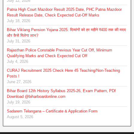
July 12, 2026
Patna High Court Mazdoor Result 2025 Date, PHC Patna Mazdoor
Result Release Date, Check Expected Cut-Off Marks
July 18, 2026
Bihar Viklang Pension Yojana 2025: दिव्यांगों को हर महीने ₹400 तक की मदद
और कैसे मिलेगा लाभ?
July 31, 2026
Rajasthan Police Constable Previous Year Cut Off, Minimum
Qualifying Marks and Check Expected Cut Off
July 4, 2026
CURAJ Recruitment 2025 Check Here 45 Teaching/Non-Teaching
Posts !
June 27, 2026
Bihar Board 12th History Syllabus 2025-26, Exam Pattern, PDf
Download @biharboardonline.com
July 19, 2026
Sadarem Telangana – Certificate & Application Form
August 5, 2026